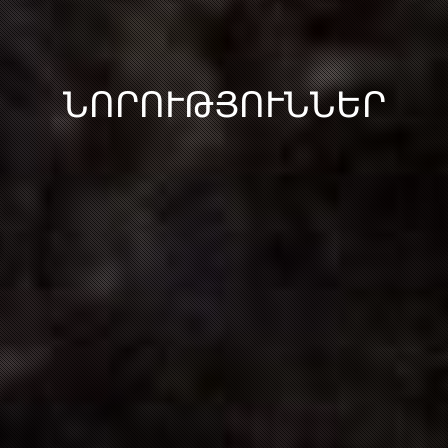
ՆՈՐՈՒԹՅՈՒՆՆԵՐ